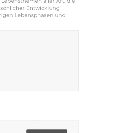
ebensthemen aller Art, die
ersönlicher Entwicklung
ierigen Lebensphasen und