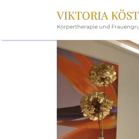
Zum
Inhalt
VIKTORIA KÖS
springen
Körpertherapie und Fraueng