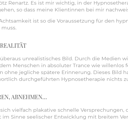
 Renartz. Es ist mir wichtig, in der Hypnosethera
ehen, so dass meine Klientinnen bei mir nachweis
Achtsamkeit ist so die Voraussetzung für den hyp
s muss.
 REALITÄT
überaus unrealistisches Bild. Durch die Medien w
n dem Menschen in absoluter Trance wie willenlos 
en ohne jegliche spätere Erinnerung. Dieses Bild 
twortlich durchgeführten Hypnosetherapie nichts z
REN, ABNEHMEN…
ich vielfach plakative schnelle Versprechungen, d
it im Sinne seelischer Entwicklung mit breitem Ve