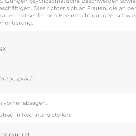
Sitzungen
psychosomatische Beschwerden sowie L
schäftigen. Dies richtet sich an Frauen, die an p
 Frauen mit seelischen Beeinträchtigungen, schw
rientierung.
SE
 Vorgespräch
h vorher absagen,
trag in Rechnung stellen!
UF DICH!