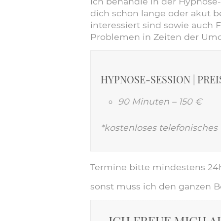
Ich behandle in der
Hypnose-
dich schon lange oder akut be
interessiert sind sowie auch
Problemen in Zeiten der Umo
​HYPNOSE-SESSION | PREI
90 Minuten – 150 €​
*kostenloses telefonisches
Termine bitte mindestens 24
sonst muss ich den ganzen Be
ICH FREUE MICH A