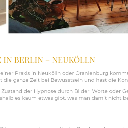
 IN BERLIN – NEUKÖLLN
einer Praxis in
Neukölln oder Oranienburg
kommuni
ie ganze Zeit bei Bewusstsein und hast die Kontro
m Zustand der
Hypnose
durch Bilder, Worte oder Ge
eshalb es kaum etwas gibt, was man damit nicht b