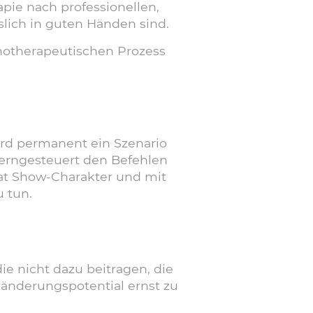
pie nach professionellen,
lich in guten Händen sind.
notherapeutischen Prozess
ird permanent ein Szenario
ferngesteuert den Befehlen
hat Show-Charakter und mit
u tun.
ie nicht dazu beitragen, die
ränderungspotential ernst zu