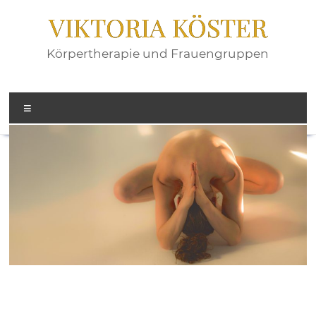
Zum
VIKTORIA KÖSTER
Inhalt
springen
Körpertherapie und Frauengruppen
Menü