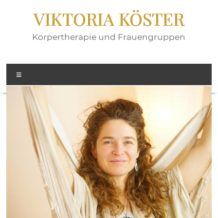
Zum
VIKTORIA KÖSTER
Inhalt
springen
Körpertherapie und Frauengruppen
Menü