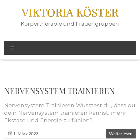
Zum
VIKTORIA KÖSTER
Inhalt
springen
Körpertherapie und Frauengruppen
Menü
NERVENSYSTEM TRAINIEREN
Nervensystem Trainieren Wusstest du, dass du
dein Nervensystem trainieren kannst, mehr
Ekstase und Energie zu fühlen?
1. März 2023
Weiterlesen